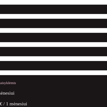
taisyklėmis
ėnesiui
€
/
1 mėnesiui