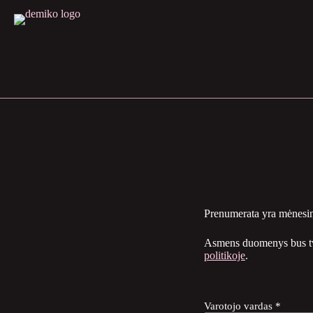
Skip
to
content
Prenumerata yra mėnesinė
Asmens duomenys bus tva
politikoje
.
Varotojo vardas *