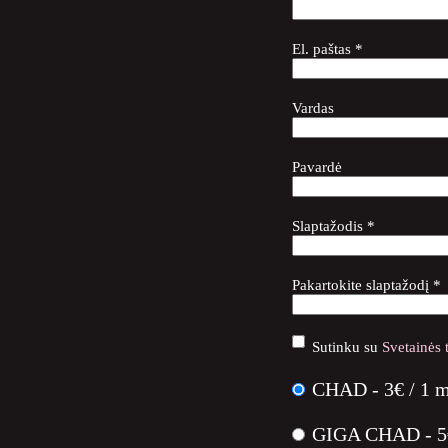
El. paštas *
Vardas
Pavardė
Slaptažodis *
Pakartokite slaptažodį *
Sutinku su
Svetainės 
CHAD
-
3
€
/
1 m
GIGA CHAD
-
5