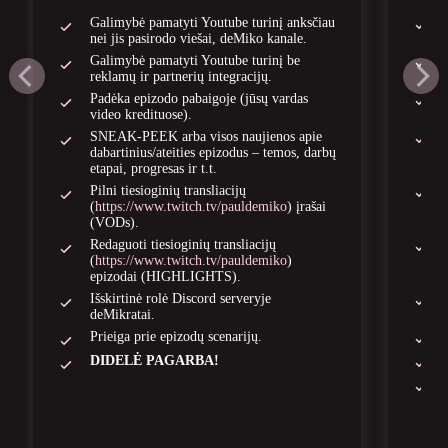
Galimybė pamatyti Youtube turinį anksčiau
nei jis pasirodo viešai, deMiko kanale.
Galimybė pamatyti Youtube turinį be
reklamų ir partnerių integracijų.
Padėka epizodo pabaigoje (jūsų vardas
video kredituose).
SNEAK-PEEK arba visos naujienos apie
dabartinius/ateities epizodus – temos, darbų
etapai, progresas ir t.t.
Pilni tiesioginių transliacijų
(
https://www.twitch.tv/pauldemiko
) įrašai
(VODs).
Redaguoti tiesioginių transliacijų
(
https://www.twitch.tv/pauldemiko
)
epizodai (HIGHLIGHTS).
Išskirtinė rolė Discord serveryje
deMikratai.
Prieiga prie epizodų scenarijų.
DIDELĖ PAGARBA!