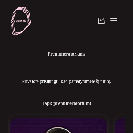
Skip
to
content
Pirkinių
krepšelis
Prenumeratoriams
Privalote prisijungti, kad pamatytumėte šį turinį.
Tapk prenumeratorium!