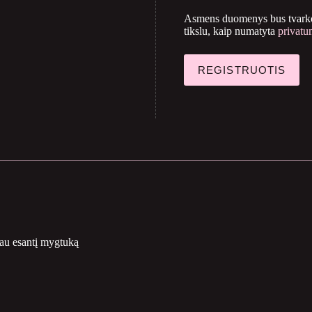
Asmens duomenys bus tvarkom
tikslu, kaip numatyta
privatu
REGISTRUOTIS
iau esantį mygtuką