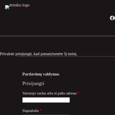
Skip
to
content
Privalote prisijungti, kad pamatytumėte šį turinį.
Pardavimų valdymas
Prisijungti
Privalomas
Vartotojo vardas arba el.pašto adresas
*
Privalomas
Slaptažodis
*