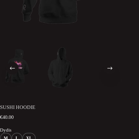
SUSHI HOODIE
€
40.00
Dydis
M
L
XL