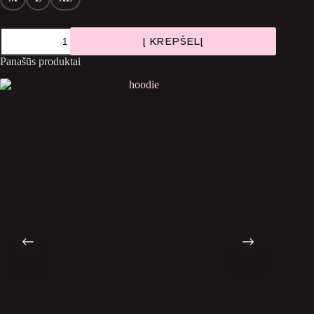
produkto
Į KREPŠELĮ
kiekis:
SUSHI
Panašūs produktai
HOODIE