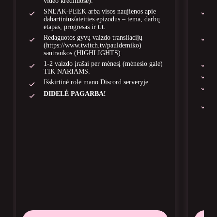
video kredituose).
SNEAK-PEEK arba visos naujienos apie
dabartinius/ateities epizodus – tema, darbų
etapas, progresas ir t.t.
Redaguotos gyvų vaizdo transliacijų
(https://www.twitch.tv/pauldemiko)
santraukos (HIGHLIGHTS).
1-2 vaizdo įrašai per mėnesį (mėnesio gale)
TIK NARIAMS.
Išskirtinė rolė mano Discord serveryje.
DIDELĖ PAGARBA!