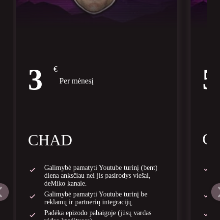
5
3
€
Per mėnesį
G
CHAD
Galimybė pamatyti Youtube turinį (bent)
diena anksčiau nei jis pasirodys viešai,
deMiko kanale.
Galimybė pamatyti Youtube turinį be
reklamų ir partnerių integracijų.
Padėka epizodo pabaigoje (jūsų vardas