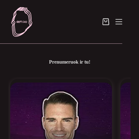
Skip
to
content
Pirkinių
krepšelis
Prenumeruok ir tu!