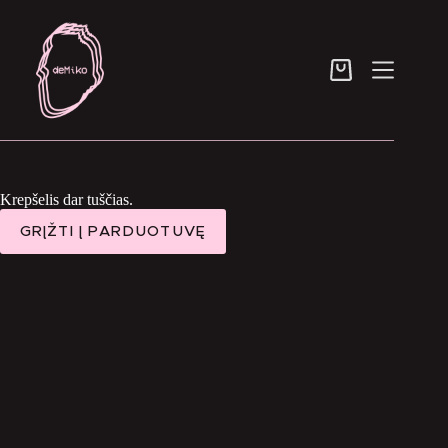
Skip
to
content
Pirkinių
krepšelis
Krepšelis dar tuščias.
GRĮŽTI Į PARDUOTUVĘ