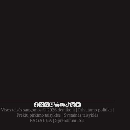
Visos teisės saugomos © 2026 demiko.lt |
Privatumo politika
|
Prekių pirkimo taisyklės
|
Svetainės taisyklės
PAGALBA
| Sprendimai
ISK