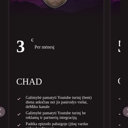
5
3
€
Per mėnesį
G
CHAD
Galimybė pamatyti Youtube turinį (bent)
diena anksčiau nei jis pasirodys viešai,
deMiko kanale.
Galimybė pamatyti Youtube turinį be
reklamų ir partnerių integracijų.
Padėka epizodo pabaigoje (jūsų vardas