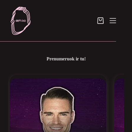
Skip
to
content
Pirkinių
krepšelis
Prenumeruok ir tu!