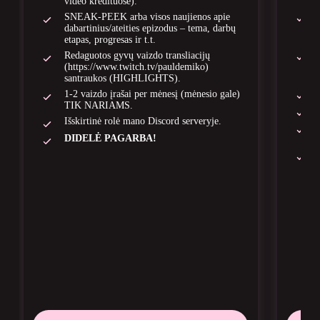
video kredituose).
SNEAK-PEEK arba visos naujienos apie
dabartinius/ateities epizodus – tema, darbų
etapas, progresas ir t.t.
Redaguotos gyvų vaizdo transliacijų
(https://www.twitch.tv/pauldemiko)
santraukos (HIGHLIGHTS).
1-2 vaizdo įrašai per mėnesį (mėnesio gale)
TIK NARIAMS.
Išskirtinė rolė mano Discord serveryje.
DIDELĖ PAGARBA!