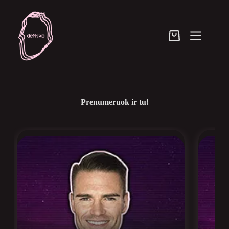
Skip
to
content
Pirkinių
krepšelis
Prenumeruok ir tu!