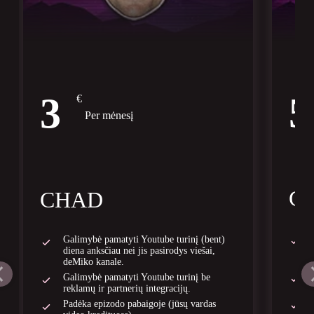
5
3
€
Per mėnesį
G
CHAD
Galimybė pamatyti Youtube turinį (bent)
diena anksčiau nei jis pasirodys viešai,
deMiko kanale.
Galimybė pamatyti Youtube turinį be
reklamų ir partnerių integracijų.
Padėka epizodo pabaigoje (jūsų vardas