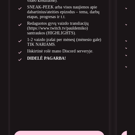
video kredituose).
SNEAK-PEEK arba visos naujienos apie
dabartinius/ateities epizodus – tema, darbų
etapas, progresas ir t.t.
Redaguotos gyvų vaizdo transliacijų
(https://www.twitch.tv/pauldemiko)
santraukos (HIGHLIGHTS).
1-2 vaizdo įrašai per mėnesį (mėnesio gale)
TIK NARIAMS.
Išskirtinė rolė mano Discord serveryje.
DIDELĖ PAGARBA!